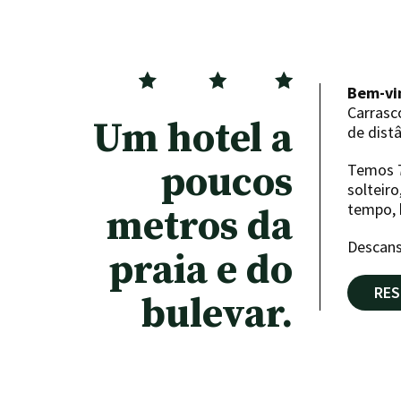
Bem-vi
Carrasc
Um hotel a
de dist
poucos
Temos 7
solteir
tempo, 
metros da
Descans
praia e do
RES
bulevar.