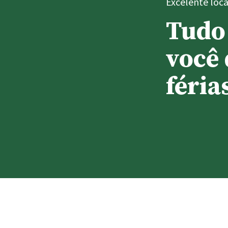
Excelente loca
Tudo
você 
féria