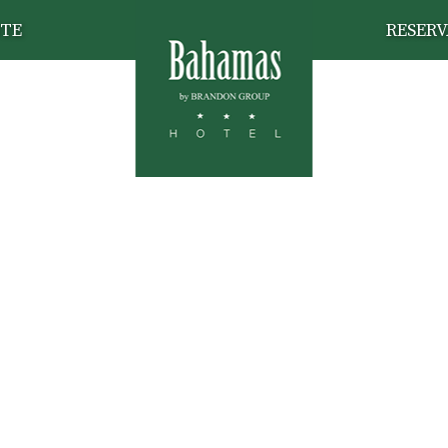
TE
RESERV