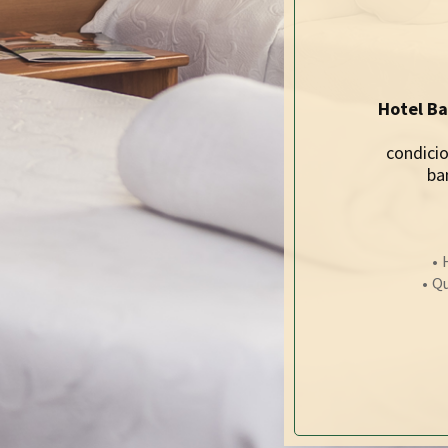
Hotel Ba
condici
ba
Qu