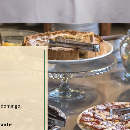
 domingo,
rante