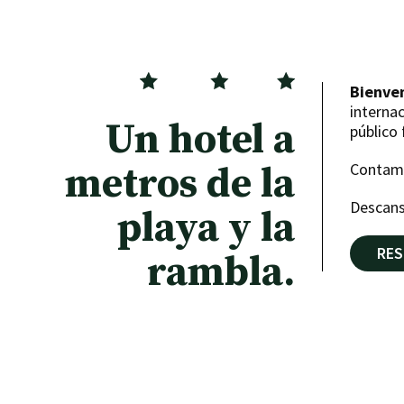
Bienve
internac
Un hotel a
público 
Contamo
metros de la
Descans
playa y la
RES
rambla.