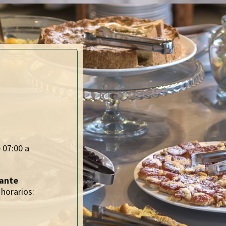
 07:00 a
rante
 horarios: