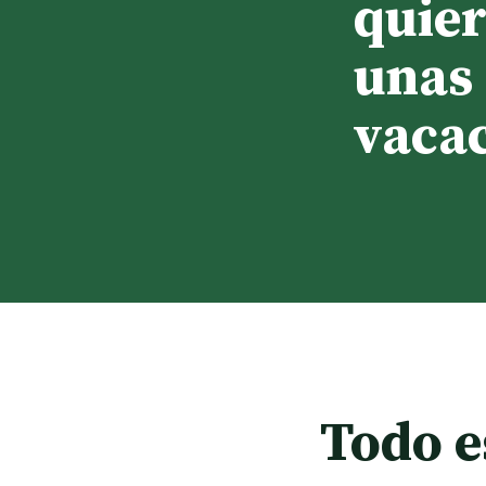
quier
unas
vaca
Todo e